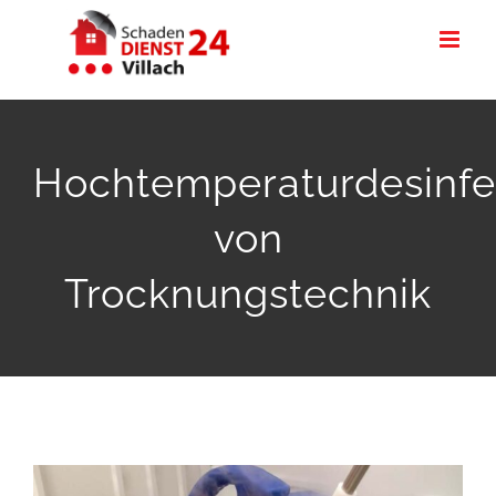
Zum
Inhalt
springen
Hochtemperaturdesinfe
von
Trocknungstechnik