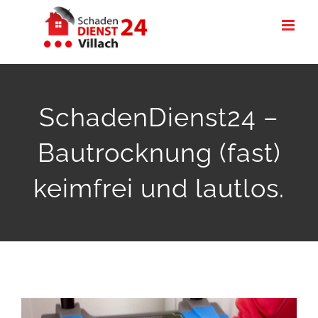
Zum
Inhalt
springen
SchadenDienst24 –
Bautrocknung (fast)
keimfrei und lautlos.