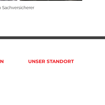
m Sachversicherer
Beste
20. Janua
EN
UNSER STANDORT