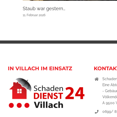
Staub war gestern…
11. Februar 2026
IN VILLACH IM EINSATZ
KONTAK
Schaden
Eine Abt
- Gebäu
Völkend
A 9500 V
0699/ 8