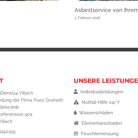
Asbestservice von Ihre
2. Februar 2026
T
UNSERE LEISTUNG
Individualleistungen
Dienst24 Villach
eilung der Firma Franz Grumeth
Notfall-Hilfe 24/7
detechnik
Wasserschäden
orferstrasse 90a
illach
Elementarschaden
1250255
Feuchtemessung