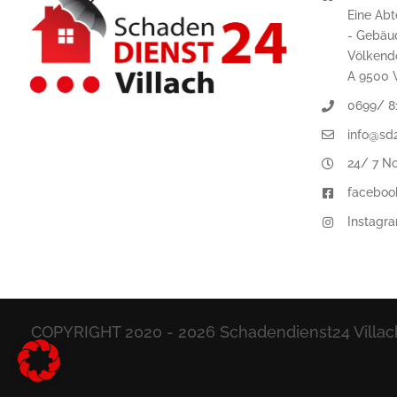
Eine Abt
- Gebäu
Völkend
A 9500 V
0699/ 8
info@sd2
24/ 7 No
faceboo
Instagr
COPYRIGHT 2020 -
2026 Schadendienst24 Villa