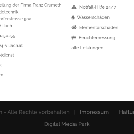
eilung der Firma Franz Grumeth
Notfall-Hilfe 24/7
detechnik
Wasserschäden
orferstrasse 90a
illach
Elementarschaden
1250255
Feuchtemessung
4-villach.at
alle Leistungen
tdienst
k
am
ch - Alle Rechte vorbehalten |
Impressum
|
Haftu
Digital Media Park